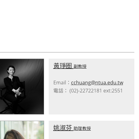
黃琤圈
副教授
Email：
cchuang@ntua.edu.tw
電話： (02)-22722181 ext:2551
姚淑芬
助理教授