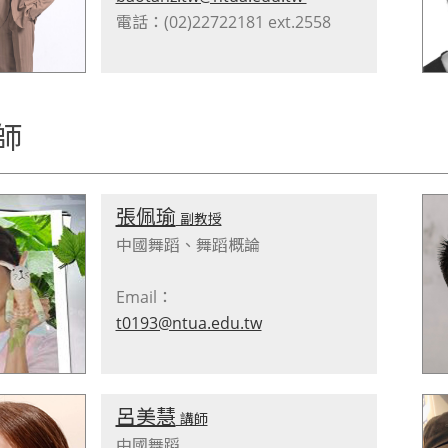
電話：(02)22722181 ext.2558
師
張佩瑜
副教授
中國舞蹈、舞蹈概論
Email：
t0193@ntua.edu.tw
呂美慧
講師
中國舞蹈