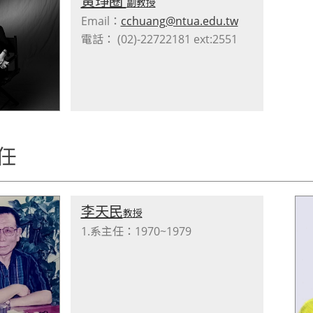
黃琤圈
副教授
Email：
cchuang@ntua.edu.tw
電話： (02)-22722181 ext:2551
任
李天民
教授
1.系主任：1970~1979