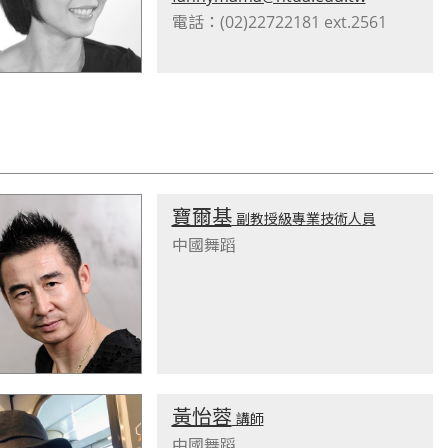
電話：(02)22722181 ext.2561
寶爾基
副教授級專業技術人員
中國舞蹈
黃怡蓉
講師
中國舞蹈