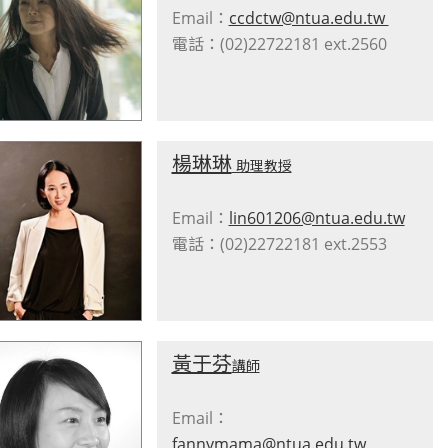
Email：
ccdctw@ntua.edu.tw
電話：(02)22722181 ext.2560
楊琳琳
助理教授
Email：
lin601206@ntua.edu.tw
電話：(02)22722181 ext.2553
黃于芬
講師
Email：
fannymama@ntua.edu.tw