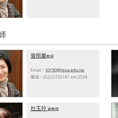
師
曾照薰
教授
Email：
t0190@ntua.edu.tw
電話：(02)22722181 ext.2554
杜玉玲
副教授