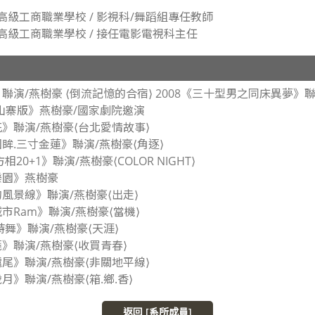
強高級工商職業學校 / 影視科/舞蹈組專任教師
強高級工商職業學校 / 接任電影電視科主任
》聯演/燕樹豪 ⟨倒流記憶的合宿⟩ 2008《三十型男之同床異夢》聯
-山寨版》燕樹豪/國家劇院邀演
花》聯演/燕樹豪⟨台北愛情故事⟩
回眸.三寸金蓮》聯演/燕樹豪⟨角逐⟩
方相20+1》聯演/燕樹豪⟨COLOR NIGHT⟩
樂園》燕樹豪
的風景線》聯演/燕樹豪⟨出走⟩
城市Ram》聯演/燕樹豪⟨當機⟩
.詩舞》聯演/燕樹豪⟨天涯⟩
箋》聯演/燕樹豪⟨收買青春⟩
滬尾》聯演/燕樹豪⟨非關地平線⟩
歲月》聯演/燕樹豪⟨箱.鄉.香⟩
返回 [系所成員]