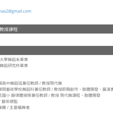
max2@gmail.com
教授課程
大學舞蹈系畢業
舞蹈研究所畢業
興高中舞蹈班兼任教師 / 教授現代舞
華岡藝術學校舞蹈科兼任教師 / 教授即興創作、肢體開發、展演
民國小 韻律體操隊兼任教師 / 教授 現代舞課程、肢體開發
/ 藝術總監
團 / 主要編舞者