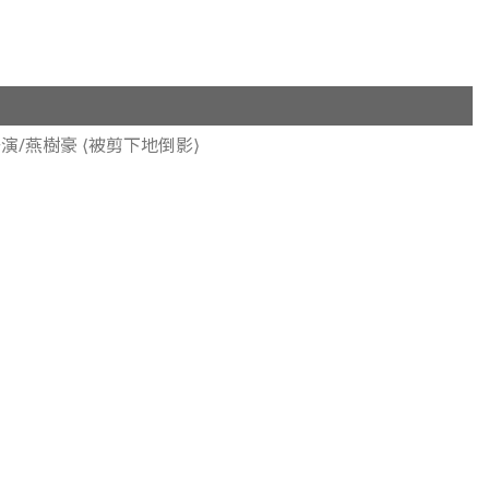
演/燕樹豪 ⟨被剪下地倒影⟩