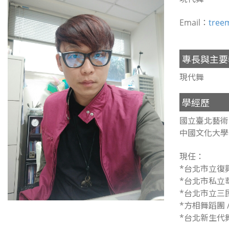
Email：
tree
專長與主要
現代舞
學經歷
國立臺北藝術
中國文化大學
現任：
*台北市立復
*台北市私立
*台北市立三
*方相舞蹈團 
*台北新生代舞