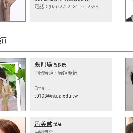
電話：(02)22722181 ext.2558
師
張佩瑜
副教授
中國舞蹈、舞蹈概論
Email：
t0193@ntua.edu.tw
呂美慧
講師
中國舞蹈