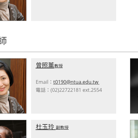
師
曾照薰
教授
Email：
t0190@ntua.edu.tw
電話：(02)22722181 ext.2554
杜玉玲
副教授