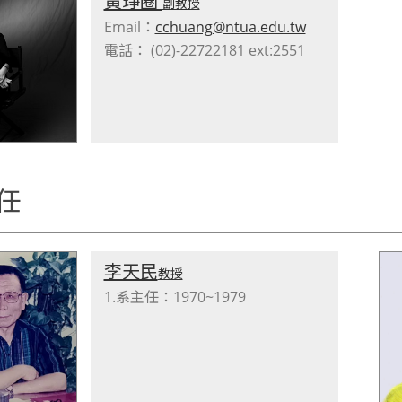
黃琤圈
副教授
Email：
cchuang@ntua.edu.tw
電話： (02)-22722181 ext:2551
任
李天民
教授
1.系主任：1970~1979