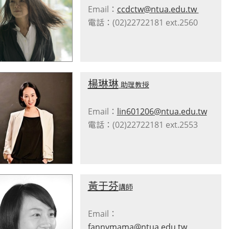
Email：
ccdctw@ntua.edu.tw
電話：(02)22722181 ext.2560
楊琳琳
助理教授
Email：
lin601206@ntua.edu.tw
電話：(02)22722181 ext.2553
黃于芬
講師
Email：
fannymama@ntua.edu.tw