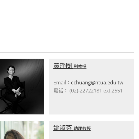
黃琤圈
副教授
Email：
cchuang@ntua.edu.tw
電話： (02)-22722181 ext:2551
姚淑芬
助理教授