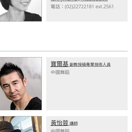
電話：(02)22722181 ext.2561
寶爾基
副教授級專業技術人員
中國舞蹈
黃怡蓉
講師
中國舞蹈