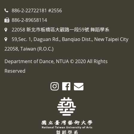
886-2-22722181 #2556
886-2-89658114
22058 新北市板橋區大觀路一段59號 舞蹈學系
59,Sec. 1, Daguan Rd., Banqiao Dist., New Taipei City
22058, Taiwan (R.O.C.)
Department of Dance, NTUA © 2020 All Rights
Reserved