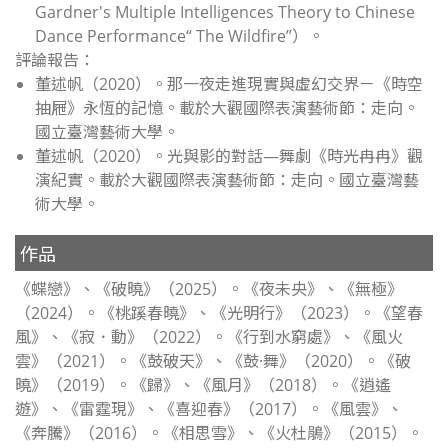
Gardner's Multiple Intelligences Theory to Chinese
Dance Performance
“
The Wildfire
”）
。
評論報告：
董述帆（2020）。那一夜走進現實與虛幻交界－《時空
抽屜》永恆的記憶。載於
大觀國際表演藝術節：走向
。
國立臺灣藝術大學。
董述帆（2020）。光與影的對話—舞劇《時光冉冉》觀
演紀實。載於
大觀國際表演藝術節：走向
。國立臺灣藝
術大學。
作品
《蝶戀》、《破曉》（2025）。《夜未央》、《無極》
（2024）。《桃蹊春曉》、《光明行》（2023）。《望春
風》、《寂．動》（2022）。《行到水窮處》、《風火
雲》（2021）。《鼓破天》、《鼓·舞》（2020）。《破
曉》（2019）。《歸》、《風月》（2018）。《逍遙
遊》、《雷霆現》、《喜迎春》（2017）。《風雲》、
《奔騰》（2016）。《相思雪》、《火杜鵑》（2015）。