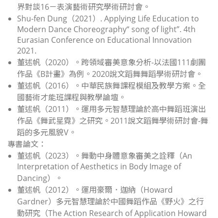
界對談16－表演藝術研究學術研討會。
Shu-fen Dung（2021）.
Applying Life Education to
Modern Dance Choreography
“
song of light
”
. 4th
Eurasian Conference on Educational Innovation
2021.
董述帆（2020）。
跨領域審美意象分析
-
以法國
111
劇團
作品《
B
計畫》為例
。2020說文蹈舞舞蹈學術研討會。
董述帆（2016）。
中華民族舞課程模組及教學方案
。全
國藝術才能班課程與教學論壇。
董述帆（2011）。
運用多元智慧理論於高中舞蹈班演出
作品《舞武星霓》之研究
。2011說文蹈舞學術研討會-舞
蹈的多元風貌V。
專書論文：
董述帆（2023）。
舞動中身體意象審美之詮釋（
An
Interpretation of Aesthetics in Body Image of
Dancing
）
。
董述帆（2012）。
運用豪爾．迦納（
Howard
Gardner
）多元智慧理論於中國舞蹈作品《野火》之行
動研究（
The Action Research of Application Howard