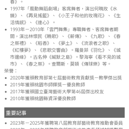
春》。
1997年「風動舞蹈劇場」客席舞者，演出何曉玫《水
鏡》、《再見搖籃》、《小王子和他的玫瑰花》、《生
活情感》、《連心》。
1993年－2010年「雲門舞集」專職舞者、客席舞者期
間，演出林懷民《輓歌》、《薪傳》、《九歌》、《春
之祭禮》、《稻香》、《夢土》、《流浪者之歌》、
《紅樓夢》、《悲歌交響曲》。羅曼菲《羽化》、《城
市邊緣》。古名伸《緘默之島》。黎海寧《看不見的城
市》、《春之祭》。查爾斯．莫頓《傳球樂》等。
榮譽：
2020年獲頒教育部第七屆藝術教育貢獻獎－教學傑出獎
2019年獲頒桃園市師鐸獎－優良教師
2017年獲頒國立臺灣藝術大學第46屆傑出校友
2010年獲頒桃園縣資深優良教師
重要記事
2023年－2025年獲聘第八屆教育部藝術教育推動會委員