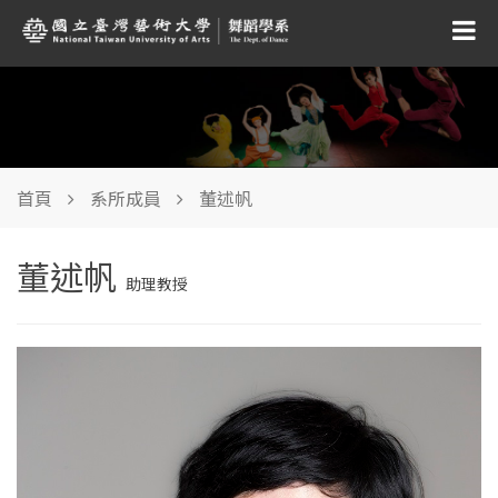
首頁
系所成員
董述帆
董述帆
助理教授