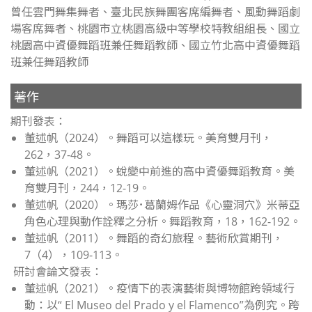
曾任雲門舞集舞者、臺北民族舞團客席編舞者、風動舞蹈劇
場客席舞者、桃園市立桃園高級中等學校特教組組長、國立
桃園高中資優舞蹈班兼任舞蹈教師、國立竹北高中資優舞蹈
班兼任舞蹈教師
著作
期刊發表：
董述帆（2024）。舞蹈可以這樣玩。
美育雙月刊，
262
，37-48。
董述帆（2021）。蛻變中前進的高中資優舞蹈教育。
美
育雙月刊，
244
，12-19。
董述帆（2020）。瑪莎･葛蘭姆作品《心靈洞穴》米蒂亞
角色心理與動作詮釋之分析。
舞蹈教育，
18
，162-192。
董述帆（2011）。舞蹈的奇幻旅程。
藝術欣賞期刊，
7
（4），109-113。
研討會論文發表：
董述帆（2021）。
疫情下的表演藝術與博物館跨領域行
動：以“
El Museo del Prado y el Flamenco
”為例究
。跨