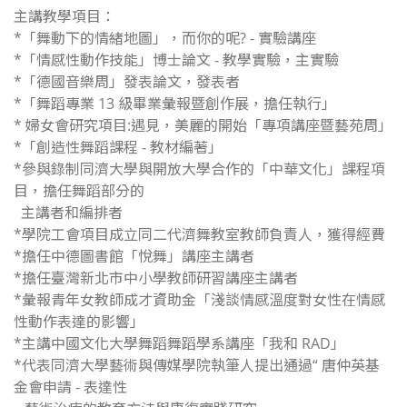
主講教學項目：
*「舞動下的情緒地圖」，而你的呢? - 實驗講座
*「情感性動作技能」博士論文 - 教學實驗，主實驗
*「德國音樂周」發表論文，發表者
*「舞蹈專業 13 級畢業彙報暨創作展，擔任執行」
* 婦女會研究項目:遇見，美麗的開始「專項講座暨藝苑周」
*「創造性舞蹈課程 - 教材編著」
*參與錄制同濟大學與開放大學合作的「中華文化」課程項
目，擔任舞蹈部分的
主講者和編排者
*學院工會項目成立同二代濟舞教室教師負責人，獲得經費
*擔任中德圖書館「悅舞」講座主講者
*擔任臺灣新北市中小學教師研習講座主講者
*彙報青年女教師成才資助金「淺談情感溫度對女性在情感
性動作表達的影響」
*主講中國文化大學舞蹈舞蹈學系講座「我和 RAD」
*代表同濟大學藝術與傳媒學院執筆人提出通過“ 唐仲英基
金會申請 - 表達性