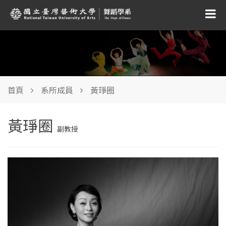
首頁
系所成員
黃琤圈
黃琤圈
副教授