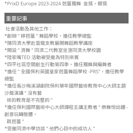
*PrixD Europe 2023-2024 芭蕾獨舞 金獎，銀獎
重要記事
社會活動及其他工作：
*創辦 “ 婷芭蕾 ” 舞蹈學校，擔任教學總監
*隨同濟大學赴雲龍支教展開舞蹈教學講座
*開設 “ 濟舞 ” 同濟二代教室坐落同濟大學校園
*陸家嘴TED 活動被受邀為特別來賓
*四平社區空間創生行動第四季，擔任獨舞與編舞者
*擔任 “ 全國保利英國皇家芭蕾舞蹈學校 -PRS”，擔任教學
總監
*擔任長沙梅溪湖劇院保利華年國際藝術教育中心大師主題
沙龍演講 “ 沒有藝
術的教育是不完整的 ”
*擔任保利國際藝術中心大師課程主講主教者 “ 樂舞悅幼趣 -
創意玩轉肢體，
跳芭蕾 ”
*受邀同濟中學訪談 “ 他們心目中的成功人 ”