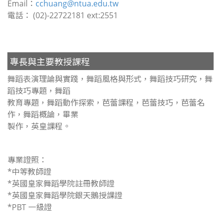
Email：
cchuang@ntua.edu.tw
電話： (02)-22722181 ext:2551
專長與主要教授課程
舞蹈表演理論與實踐，舞蹈風格與形式，舞蹈技巧研究，舞
蹈技巧專題，舞蹈
教育專題，舞蹈動作探索，芭蕾課程，芭蕾技巧，芭蕾名
作，舞蹈概論，畢業
製作，英皇課程。
專業證照：
*中等教師證
*英國皇家舞蹈學院註冊教師證
*英國皇家舞蹈學院銀天鵝授課證
*PBT 一級證