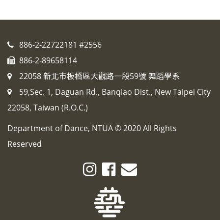
886-2-22722181 #2556
886-2-89658114
22058 新北市板橋區大觀路一段59號 舞蹈學系
59,Sec. 1, Daguan Rd., Banqiao Dist., New Taipei City
22058, Taiwan (R.O.C.)
Department of Dance, NTUA © 2020 All Rights
Reserved