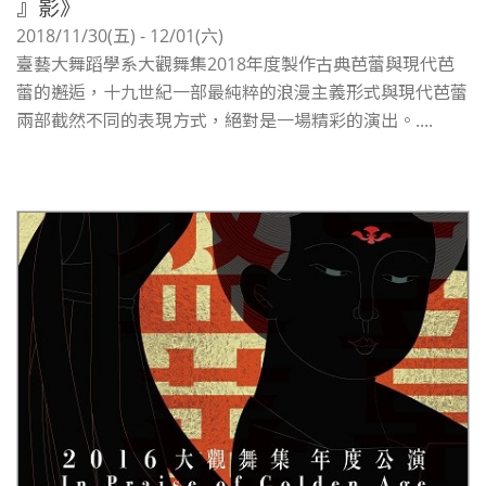
』影》
2018/11/30(五) - 12/01(六)
臺藝大舞蹈學系大觀舞集2018年度製作古典芭蕾與現代芭
蕾的邂逅，十九世紀一部最純粹的浪漫主義形式與現代芭蕾
兩部截然不同的表現方式，絕對是一場精彩的演出。....