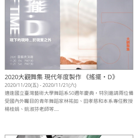
2020大觀舞集 現代年度製作 《搖擺‧D》
2020/11/20(五) - 2020/11/21(六)
適逢國立臺灣藝術大學舞蹈系50週年慶典，特別邀請兩位備
受國內外矚目的青年舞蹈家林祐如、田孝慈和本系專任教授
楊桂娟、姚淑芬老師等....