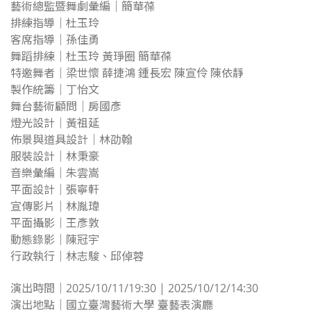
藝術總監暨舞劇彙編｜簡華葆
排練指導｜杜玉玲
客席指導｜孫佳勇
舞蹈排練｜杜玉玲 黃琤圈 簡華葆
特邀舞者｜梁世懷 薛捷鴻 鍾長宏 陳宣伶 陳依靜
製作統籌｜丁怡文
舞台藝術顧問｜房國彥
燈光設計｜黃祖延
佈景與道具設計｜林劭翰
服裝設計｜林秉豪
音樂彙編｜朱雲嵩
平面設計｜張寧軒
宣傳影片｜林胤瑋
平面攝影｜王彥敦
動態錄影｜陳冠宇
行政執行｜林志駿、邱倬蓉
演出時間｜2025/10/11/19:30 | 2025/10/12/14:30
演出地點｜國立臺灣藝術大學 臺藝表演廳