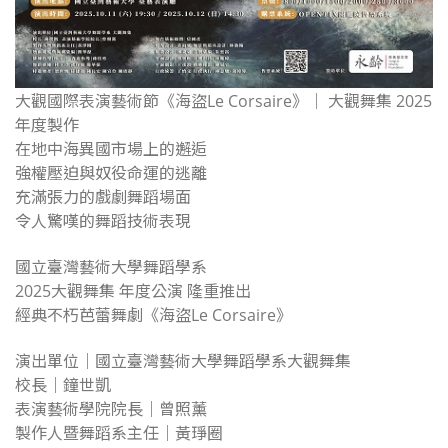
大觀國際表演藝術節《海盜Le Corsaire》｜ 大觀舞集 2025
年度製作
在地中海異國市場上的邂逅
強權壓迫與奴役命運的逃離
充滿張力的戲劇舞蹈場面
令人驚嘆的舞蹈技術表現
國立臺灣藝術大學舞蹈學系
2025大觀舞集 年度公演 隆重推出
經典不朽芭蕾舞劇《海盜Le Corsaire》
演出單位｜國立臺灣藝術大學舞蹈學系大觀舞集
校長｜鐘世凱
表演藝術學院院長｜曾照薰
製作人暨舞蹈系主任｜黃琤圈