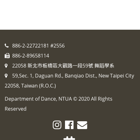
886-2-22722181 #2556
886-2-89658114
22058 新北市板橋區大觀路一段59號 舞蹈學系
59,Sec. 1, Daguan Rd., Banqiao Dist., New Taipei City
22058, Taiwan (R.O.C.)
Department of Dance, NTUA © 2020 All Rights
Reserved