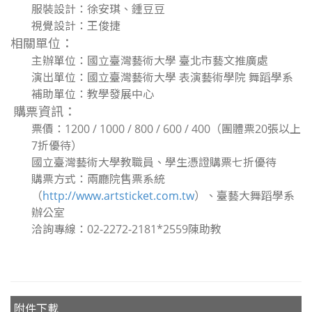
服裝設計：徐安琪、鍾豆豆
視覺設計：王俊捷
相關單位：
主辦單位：國立臺灣藝術大學 臺北市藝文推廣處
演出單位：國立臺灣藝術大學 表演藝術學院 舞蹈學系
補助單位：教學發展中心
購票資訊：
票價：1200 / 1000 / 800 / 600 / 400（團體票20張以上
7折優待）
國立臺灣藝術大學教職員、學生憑證購票七折優待
購票方式：兩廳院售票系統
（
http://www.artsticket.com.tw
）、臺藝大舞蹈學系
辦公室
洽詢專線：02-2272-2181*2559陳助教
附件下載