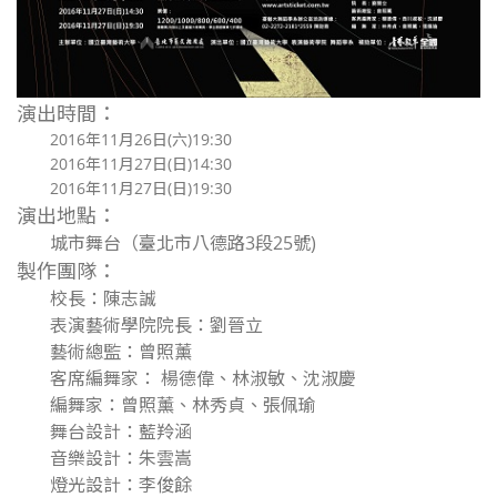
演出時間
：
2016年11月26日(六)19:30
2016年11月27日(日)14:30
2016年11月27日(日)19:30
演出地點：
城市舞台（臺北市八德路3段25號)
製作團隊：
校長：陳志誠
表演藝術學院院長：劉晉立
藝術總監：曾照薰
客席編舞家： 楊德偉、林淑敏、沈淑慶
編舞家：曾照薰、林秀貞、張佩瑜
舞台設計：藍羚涵
音樂設計：朱雲嵩
燈光設計：李俊餘