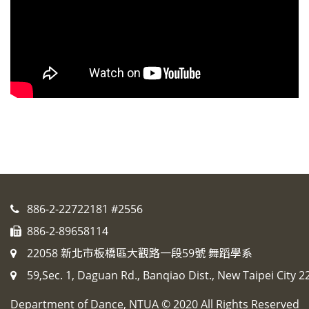
886-2-22722181 #2556
886-2-89658114
22058 新北市板橋區大觀路一段59號 舞蹈學系
59,Sec. 1, Daguan Rd., Banqiao Dist., New Taipei City 2
Department of Dance, NTUA © 2020 All Rights Reserved