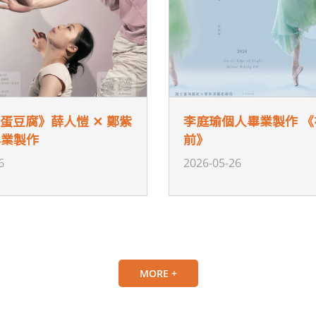
皮蛋豆腐》薛人愷 ✕ 鄭紫
李庭瑜個人畢業製作 
畢業製作
前》
6
2026-05-26
MORE +