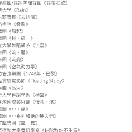
家交響樂團/舞蹈空間舞團《舞夜狂歡》
普大學《Rain》
爾古薪舞集《去排灣》
舞蹈學院《疊韻》
中舞團《風起》
中舞團《掽，碰！》
北市立大學舞蹈學系《流雲》
中舞團《流．體》
中舞團《流變》
中舞團《空氣動力學》
之時管弦樂團《1743年，巴黎》
實驗電影節《Floating Study》
中舞團《長河》
北藝術大學舞蹈學系《椅靠》
廳院臺灣國際藝術節《慢搖‧滾》
中舞團《小・結》
文中舞團《小系列和他的朋友們》
文打擊樂團《擊．舞》
灣體育運動大學舞蹈學系《佛陀教你不生氣》