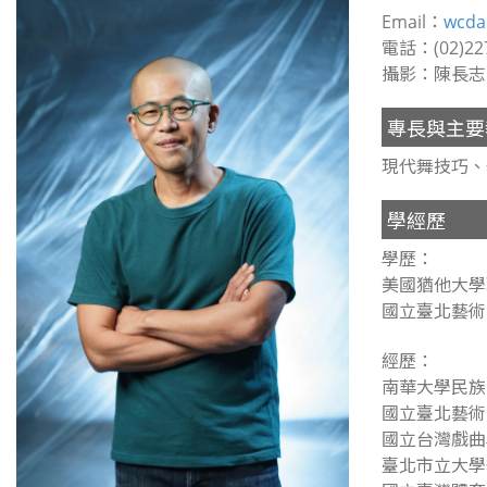
Email：
wcda
電話：(02)227
攝影：陳長志
專長與主要
現代舞技巧、
學經歷
學歷：
美國猶他大學
國立臺北藝術
經歷：
南華大學民族
國立臺北藝術
國立台灣戲曲
臺北市立大學