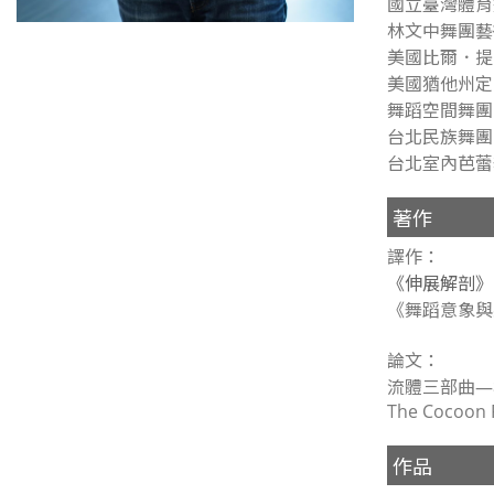
國立臺灣體育
林文中舞團藝
美國比爾．提．瓊斯
美國猶他州定目舞
舞蹈空間舞團
台北民族舞團
台北室內芭蕾
著作
譯作：
《伸展解剖》
《舞蹈意象與
論文：
流體三部曲—
The Cocoon P
作品