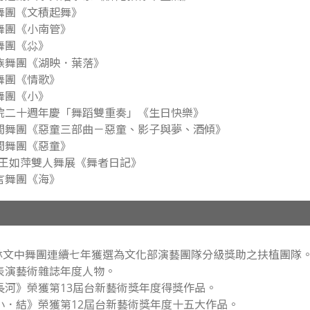
中舞團《文積起舞》
中舞團《小南管》
中舞團《尛》
民族舞團《湖映．葉落》
中舞團《情歌》
中舞團《小》
家劇院二十週年慶「舞蹈雙重奏」《生日快樂》
蹈空間舞團《惡童三部曲－惡童、影子與夢、酒傾》
空間舞團《惡童》
中/王如萍雙人舞展《舞者日記》
語言舞團《海》
017 林文中舞團連續七年獲選為文化部演藝團隊分級獎助之扶植團隊
選為表演藝術雜誌年度人物。
品《長河》榮獲第13屆台新藝術獎年度得獎作品。
品《小．結》榮獲第12屆台新藝術獎年度十五大作品。