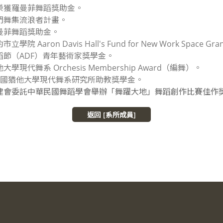
二次榮獲羅曼菲舞蹈獎助金。
雲門舞集流浪者計畫。
羅曼菲舞蹈獎助金。
立學院 Aaron Davis Hall's Fund for New Work Space Gra
舞蹈節（ADF）青年藝術家獎學金。
他大學現代舞系 Orchesis Membership Award（編舞）。
99 美國猶他大學現代舞系研究所助教獎學金。
獲文建會委託中華民國舞蹈學會舉辦「舞躍大地」舞蹈創作比賽佳作
返回 [系所成員]