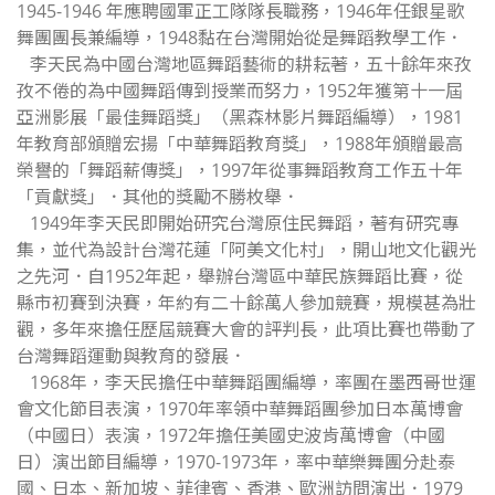
1945-1946 年應聘國軍正工隊隊長職務，1946年任銀星歌
舞團團長兼編導，1948黏在台灣開始從是舞蹈教學工作．
李天民為中國台灣地區舞蹈藝術的耕耘著，五十餘年來孜
孜不倦的為中國舞蹈傳到授業而努力，1952年獲第十一屆
亞洲影展「最佳舞蹈獎」（黑森林影片舞蹈編導），1981
年教育部頒贈宏揚「中華舞蹈教育獎」，1988年頒贈最高
榮譽的「舞蹈薪傳獎」，1997年從事舞蹈教育工作五十年
「貢獻獎」．其他的獎勵不勝枚舉．
1949年李天民即開始研究台灣原住民舞蹈，著有研究專
集，並代為設計台灣花蓮「阿美文化村」，開山地文化觀光
之先河．自1952年起，舉辦台灣區中華民族舞蹈比賽，從
縣市初賽到決賽，年約有二十餘萬人參加競賽，規模甚為壯
觀，多年來擔任歷屆競賽大會的評判長，此項比賽也帶動了
台灣舞蹈運動與教育的發展．
1968年，李天民擔任中華舞蹈團編導，率團在墨西哥世運
會文化節目表演，1970年率領中華舞蹈團參加日本萬博會
（中國日）表演，1972年擔任美國史波肯萬博會（中國
日）演出節目編導，1970-1973年，率中華樂舞團分赴泰
國、日本、新加坡、菲律賓、香港、歐洲訪問演出．1979