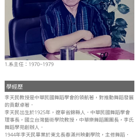
1.系主任：1970~1979
學經歷
李天民教授是中華民國舞蹈學會的領航著，對推動舞蹈發展
的貢獻卓著．
李天民出生於1925年，遼寧省錦縣人．中華民國舞蹈學會
理事長，國立台灣藝術學院教授，中華樂舞蹈團團長，李氏
舞蹈學苑創辦人．
1944年李天民畢業於東北長春滿州映劃學院，主修舞蹈．