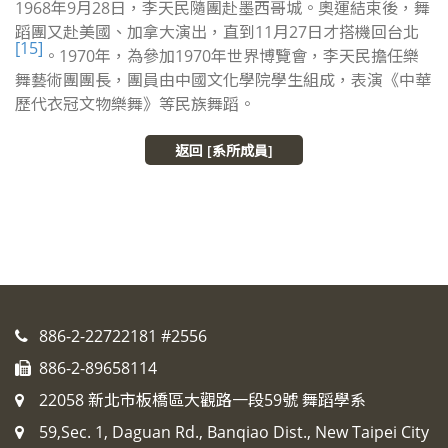
1968年9月28日，李天民隨團赴墨西哥城
。奧運結束後，舞
蹈團又赴美國、加拿大演出，直到11月27日才搭機回台北
[15]
。1970年，為參加1970年世界博覽會，李天民擔任樂
舞藝術團團長，團員由中國文化學院學生組成，表演《中華
歷代衣冠文物樂舞》等民族舞蹈
。
返回 [系所成員]
886-2-22722181 #2556
886-2-89658114
22058 新北市板橋區大觀路一段59號 舞蹈學系
59,Sec. 1, Daguan Rd., Banqiao Dist., New Taipei City