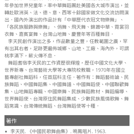
年參加世界兒童年，率中華舞蹈團赴美國各大城市演出，並
轉赴歐洲英、法、德、意、西等十餘國家做文化交流訪問演
出．國內外演出的作品計有「中華歷代衣冠文物樂舞」、
「各民族服飾與樂舞」、俏舞、飛天舞、錦蕭中華、霓裳羽
衣舞、嘉賓宴舞、台灣山地舞、慶豐年等百種舞目．
李天民創作演出之多，作品數量之豐，任教範圍之廣，罕
有出其右者，足跡更遍佈城鄉、山地、工廠、海內外，可謂
桃李滿下，薪火傳不息．
舞蹈耆宿李天民的工作資歷很輝煌，歷任中國文化大學、
世界新專、台灣藝術大學等大專院校教職，1970年在國立
藝專創社舞蹈科，任首屆科主任．著作有：舞蹈藝術論、民
族舞蹈、中國舞蹈集、中國舞譜、中國舞蹈使、中國聯歡舞
集、山地舞蹈專輯、中國樂舞、民族舞蹈教材、舞蹈編導、
世界舞蹈使、台灣原住民舞蹈集成、少數民族風情歌舞、舞
蹈常識、台灣傳統舞蹈、台灣舞蹈使等十種．
著作
李天民. 《中國民歌舞曲集》. 鳴鳳唱片. 1963.