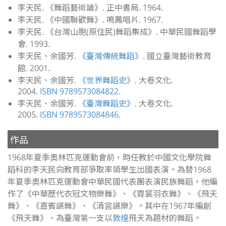
李天民. 《舞蹈藝術論》. 正中書局. 1964.
李天民. 《中國聯歡舞》. 鳴鳳唱片. 1967.
李天民. 《台灣山胞(原住民)舞蹈集成》. 中華民國舞蹈學
會. 1993.
李天民、余國芳.
《臺灣傳統舞蹈》
. 國立臺灣藝術教育
館. 2001.
李天民、余國芳.
《世界舞蹈史》
. 大卷文化.
2004.
ISBN
9789573084822
.
李天民、余國芳.
《臺灣舞蹈史》
. 大卷文化.
2005.
ISBN
9789573084846
.
作品
1968年夏季奧林匹克運動會前，時任教於中國文化學院舞
蹈科的李天民向教育部爭取率領學生出國表演
。為替1968
年夏季奧林匹克運動會中華民國代表團表演民族舞蹈，他編
作了《中華歷代衣冠文物樂舞》、《霓裳羽衣舞》、《飛天
舞》、《嘉賓讌舞》、《清宮讌樂》。其中在1967年編創
《飛天舞》，為臺灣第一支以
敦煌
飛天為題材的舞蹈
。