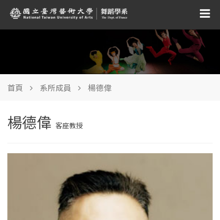
首頁
系所成員
楊德偉
楊德偉
客座教授