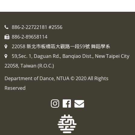
886-2-22722181 #2556
886-2-89658114
22058 新北市板橋區大觀路一段59號 舞蹈學系
59,Sec. 1, Daguan Rd., Banqiao Dist., New Taipei City
22058, Taiwan (R.O.C.)
Department of Dance, NTUA © 2020 All Rights
Reserved