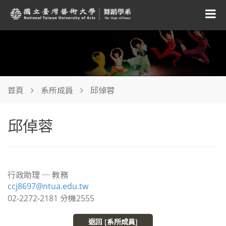
首頁
系所成員
邱倬蓉
邱倬蓉
行政助理 ─ 教務
ccj8697@ntua.edu.tw
02-2272-2181 分機2555
返回 [系所成員]