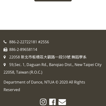
886-2-22722181 #2556
886-2-89658114
22058 新北市板橋區大觀路一段59號 舞蹈學系
59,Sec. 1, Daguan Rd., Banqiao Dist., New Taipei City
22058, Taiwan (R.O.C.)
Department of Dance, NTUA © 2020 All Rights
Reserved