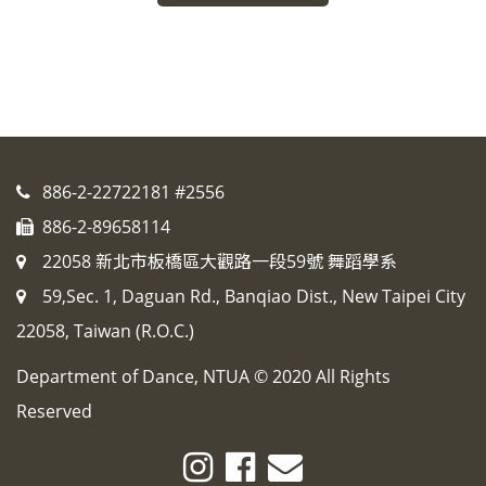
886-2-22722181 #2556
886-2-89658114
22058 新北市板橋區大觀路一段59號 舞蹈學系
59,Sec. 1, Daguan Rd., Banqiao Dist., New Taipei City
22058, Taiwan (R.O.C.)
Department of Dance, NTUA © 2020 All Rights
Reserved