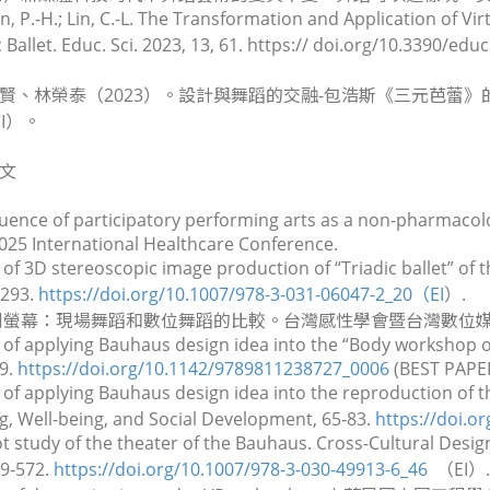
Lin, P.-H.; Lin, C.-L. The Transformation and Application of V
c Ballet. Educ. Sci. 2023, 13, 61. https:// doi.org/10.3390/
賢、林榮泰（2023）。設計與舞蹈的交融-包浩斯《三元芭蕾》的設
CI）。
文
luence of participatory performing arts as a non-pharmacolo
2025 International Healthcare Conference.
 of 3D stereoscopic image production of “Triadic ballet” of
-293.
https://doi.org/10.1007/978-3-031-06047-2_20（EI
）.
場到螢幕：現場舞蹈和數位舞蹈的比較。
台灣感性學會暨台灣數位
 of applying Bauhaus design idea into the “Body workshop 
29.
https://doi.org/10.1142/9789811238727_0006
(BEST PAPE
 of applying Bauhaus design idea into the reproduction of th
ng, Well-being, and Social Development
, 65-83.
https://doi.o
ot study of the theater of the Bauhaus.
Cross-Cultural Desig
59-572.
https://doi.org/10.1007/978-3-030-49913-6_46
（EI）.