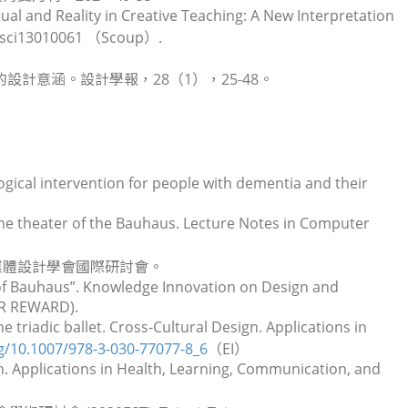
irtual and Reality in Creative Teaching: A New Interpretation
educsci13010061 （Scoup）.
計意涵。設計學報，28（1），25-48。
gical intervention for people with dementia and their
 the theater of the Bauhaus. Lecture Notes in Computer
媒體設計學會國際研討會。
of Bauhaus”.
Knowledge Innovation on Design and
R REWARD).
e triadic ballet.
Cross-Cultural Design. Applications in
rg/10.1007/978-3-030-77077-8_6
（EI）
n. Applications in Health, Learning, Communication, and