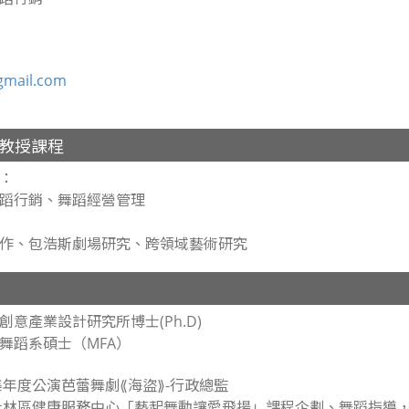
gmail.com
教授課程
：
蹈行銷、舞蹈經營管理
作、包浩斯劇場研究、跨領域藝術研究
意產業設計研究所博士(Ph.D)
舞蹈系碩士（MFA）
舞集年度公演芭蕾舞劇⟪海盜⟫-行政總監
市士林區健康服務中心「藝起舞動讓愛飛揚」課程企劃、舞蹈指導