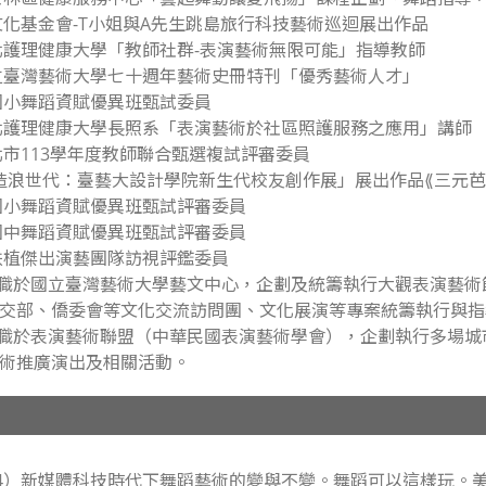
市文化基金會-T小姐與A先生跳島旅行科技藝術巡迴展出作品
臺北護理健康大學「教師社群-表演藝術無限可能」指導教師
國立臺灣藝術大學七十週年藝術史冊特刊「優秀藝術人才」
市國小舞蹈資賦優異班甄試委員
臺北護理健康大學長照系「表演藝術於社區照護服務之應用」講師
新北市113學年度教師聯合甄選複試評審委員
「造浪世代：臺藝大設計學院新生代校友創作展」展出作品⟪三元芭蕾Ⅰ
市國小舞蹈資賦優異班甄試評審委員
市國中舞蹈資賦優異班甄試評審委員
縣扶植傑出演藝團隊訪視評鑑委員
019任職於國立臺灣藝術大學藝文中心，企劃及統籌執行大觀表演
交部、僑委會等文化交流訪問團、文化展演等專案統籌執行與指
008任職於表演藝術聯盟（中華民國表演藝術學會），企劃執行多
術推廣演出及相關活動。
24）新媒體科技時代下舞蹈藝術的變與不變。舞蹈可以這樣玩。