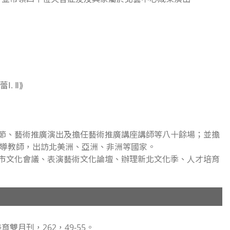
. Ⅱ⟫
藝術節、藝術推廣演出及擔任藝術推廣講座講師等八十餘場；並擔
導教師，出訪北美洲、亞洲、非洲等國家。
場城市文化會議、表演藝術文化論壇、辦理新北文化季、人才培育
美育雙月刊，
262
，49-55。