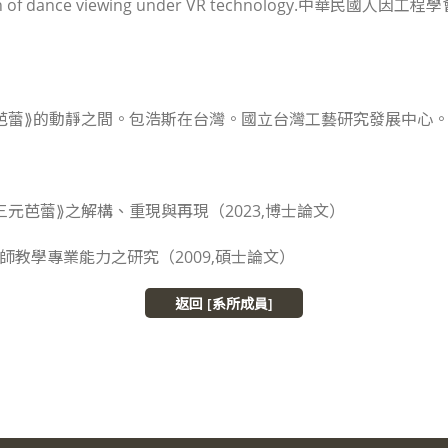
on of dance viewing under VR technology.中華民國人因工程學會
芭蕾⟫的動靜之間。
包浩斯在台灣。
國立台灣工藝研究發展中心。(ISBN
三元芭蕾⟫之解構、重現與再現（2023,博士論文）
師教學專業能力之研究（2009,碩士論文）
返回 [系所成員]