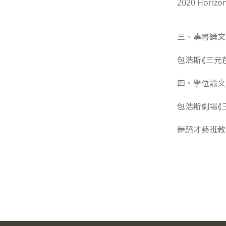
2020 Horiz
三、專書論文
包浩斯⟪三元
四、學位論文
包浩斯劇場⟪
舞蹈才藝班教