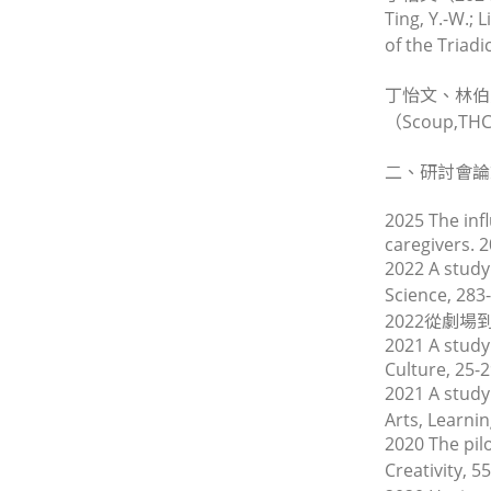
Ting, Y.-W.; 
of the Triadi
丁怡文、林伯
（Scoup,TH
二、研討會論
2025 The inf
caregivers. 
2022 A study
Science, 283
2022從劇
2021 A study
Culture
, 25-
2021 A study
Arts, Learni
2020 The pil
Creativity
, 5