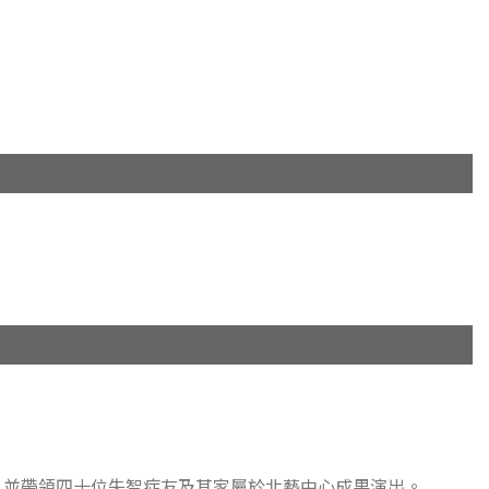
，並帶領四十位失智症友及其家屬於北藝中心成果演出。