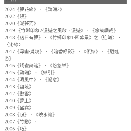
2024《夢花緣》、《動魄2》
2022《縷》
2020《潮夢河》
2019 《竹鄉印象2·漫遊之風啟、漫遊》、《悠哉戲哉》
2018《落日有夢》、《竹鄉印象1·四幕景》之〈迎曦〉、
〈沁綠〉
2017《尋幽·覓境》、《暗香紓影》、《佤嫁》、《逍遙
游》
2016《銅雀舞踏》、《悠悠樂》
2015《動魄》、《樂引》
2014《清風中》、《暢意》
2013《幽境》
2012《傲雪》
2010《夢土》
2009《盛宴》
2008《盼》、《映水謠》
2007《竹動》、
2006《巧》