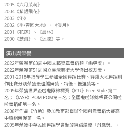
2005《六月茉莉》
2004《絮語飛花》
2003《沁》
2002《季/春回大地》、《漫月》
2001《花嫁》、《晨林》
2000《鼓踏》、《迴騰》等。
演出與榮譽
2022年榮獲第63屆中國文藝獎章舞蹈類「編導獎」。
2
022年榮獲第51屆國立臺灣藝術大學傑出校友獎。
2001-2018年指導學生參加全國舞蹈比賽、舞躍大地舞蹈創
作比賽分別榮獲最佳編舞獎、特優、優選獎等。
2
009年榮獲世界盃啦啦隊錦標賽《ICU》Free Style 第二
名；《IASF》POM POM第三名；
全國啦啦隊錦標賽公開啦
啦舞蹈組第一名。
2008年作品《竹動》參加教育部舉辦全國創意舞蹈大賽高
中職組榮獲第一名。
2005年榮獲中華民國舞蹈學會頒發舞蹈績優「飛鳳獎」。