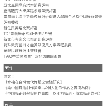
亞太盃國際音樂舞蹈賽評審
臺灣體育大學舞蹈系飛舞獎評審
臺灣南北區中等學校舞蹈班徵選入學聯合測驗中國舞命題暨
評審委員
新住民舞蹈比賽評審
TDF臺藝舞蹈節創作作品評審
新北市客家文化舞蹈比賽評審
特殊教育藝術才能資賦優異方案課程委員
蒙藏民族舞蹈比賽評審
1992中華民國青年友好訪問團團員
著作
論文：
《水袖在台灣當代舞蹈之實踐研究》
《論中國舞蹈創作美學–以個人創作作品之實踐為例》
《中國舞蹈教學與創作實踐—以水袖舞蹈、傣族舞蹈為例》
作品