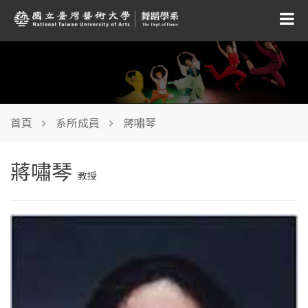
首頁
系所成員
蔣嘯琴
蔣嘯琴
教授