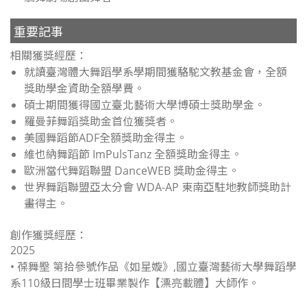
重要記事
相關獲獎經歷：
就讀臺灣體大舞蹈學系學期間獲駱駝文教基金會，全額
獎助學金資助全額學費。
碩士期間獲得國立臺北藝術大學博碩士獎助學金。
羅曼菲舞蹈獎助金首位獲獎者。
美國舞蹈節ADF全額獎助金得主。
維也納舞蹈節 ImPulsTanz 全額獎助金得主。
歐洲當代舞蹈聯盟 DanceWEB 獎助金得主。
世界舞蹈聯盟亞太分會 WDA-AP 東南亞駐地教師獎助計
畫得主。
創作獲獎經歷：
2025
• 葆舞壂 第拾參號作品《如星嫙》,國立臺灣藝術大學舞蹈學
系110級日間學士班畢業製作【漂亮載體】大師作。