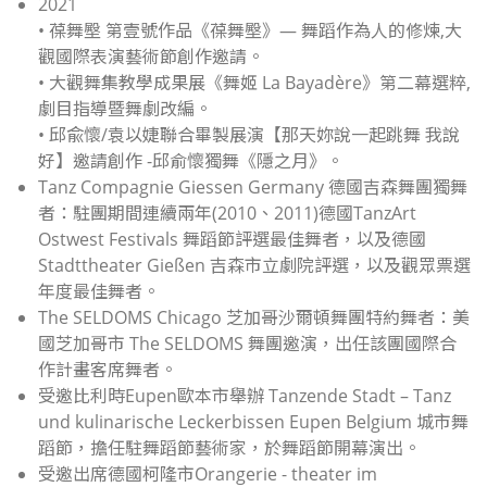
2021
• 葆舞壂 第壹號作品《葆舞壂》— 舞蹈作為人的修煉,大
觀國際表演藝術節創作邀請。
• 大觀舞集教學成果展《舞姬 La Bayadère》第二幕選粹,
劇目指導暨舞劇改編。
• 邱兪懷/袁以婕聯合畢製展演【那天妳說一起跳舞 我說
好】邀請創作 -邱俞懷獨舞《隱之月》。
Tanz Compagnie Giessen Germany 德國吉森舞團獨舞
者：駐團期間連續兩年(2010、2011)德國TanzArt
Ostwest Festivals 舞蹈節評選最佳舞者，以及德國
Stadttheater Gießen 吉森市立劇院評選，以及觀眾票選
年度最佳舞者。
The SELDOMS Chicago 芝加哥沙爾頓舞團特約舞者：美
國芝加哥市 The SELDOMS 舞團邀演，出任該團國際合
作計畫客席舞者。
受邀比利時Eupen歐本市舉辦 Tanzende Stadt – Tanz
und kulinarische Leckerbissen Eupen Belgium 城市舞
蹈節，擔任駐舞蹈節藝術家，於舞蹈節開幕演出。
受邀出席德國柯隆市Orangerie - theater im