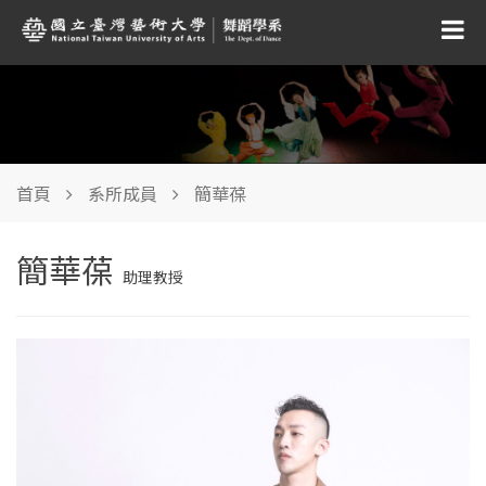
首頁
系所成員
簡華葆
簡華葆
助理教授