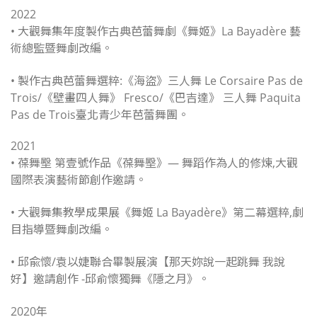
2022
• 大觀舞集年度製作古典芭蕾舞劇《舞姬》La Bayadère 藝
術總監暨舞劇改編。
• 製作古典芭蕾舞選粹:《海盜》三人舞 Le Corsaire Pas de
Trois/《壁畫四人舞》 Fresco/《巴吉達》 三人舞 Paquita
Pas de Trois臺北青少年芭蕾舞團。
2021
• 葆舞壂 第壹號作品《葆舞壂》— 舞蹈作為人的修煉,大觀
國際表演藝術節創作邀請。
• 大觀舞集教學成果展《舞姬 La Bayadère》第二幕選粹,劇
目指導暨舞劇改編。
• 邱兪懷/袁以婕聯合畢製展演【那天妳說一起跳舞 我說
好】邀請創作 -邱俞懷獨舞《隱之月》。
2020年