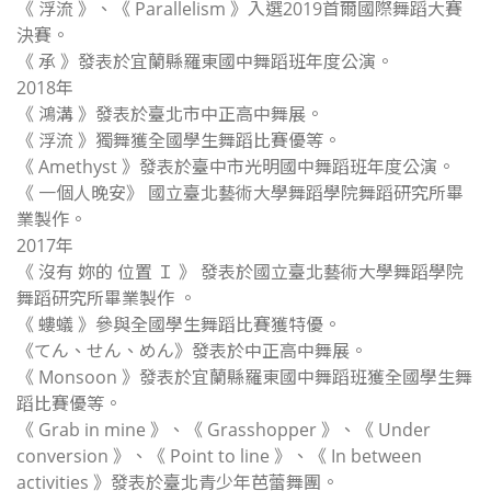
《 浮流 》、《 Parallelism 》入選2019首爾國際舞蹈大賽
決賽。
《 承 》發表於宜蘭縣羅東國中舞蹈班年度公演。
2018年
《 鴻溝 》發表於臺北市中正高中舞展。
《 浮流 》獨舞獲全國學生舞蹈比賽優等。
《 Amethyst 》發表於臺中市光明國中舞蹈班年度公演。
《 一個人晚安》 國立臺北藝術大學舞蹈學院舞蹈研究所畢
業製作。
2017年
《 沒有 妳的 位置 Ｉ 》 發表於國立臺北藝術大學舞蹈學院
舞蹈研究所畢業製作 。
《 螻蟻 》參與全國學生舞蹈比賽獲特優。
《てん、せん、めん》發表於中正高中舞展。
《 Monsoon 》發表於宜蘭縣羅東國中舞蹈班獲全國學生舞
蹈比賽優等。
《 Grab in mine 》、《 Grasshopper 》、《 Under
conversion 》、《 Point to line 》、《 In between
activities 》發表於臺北青少年芭蕾舞團。