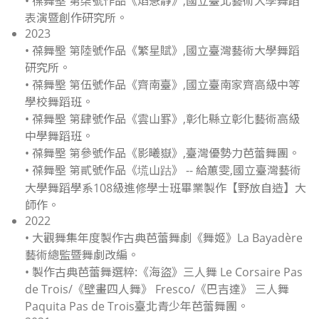
• 葆舞壂 第柒號作品《焰急靜》,國立臺北藝術大學舞蹈
表演暨創作研究所。
2023
• 葆舞壂 第陸號作品《繁星賦》,國立臺灣藝術大學舞蹈
研究所。
• 葆舞壂 第伍號作品《齊南臺》,國立臺南家齊高級中等
學校舞蹈班。
• 葆舞壂 第肆號作品《雲山罫》,彰化縣立彰化藝術高級
中學舞蹈班。
• 葆舞壂 第參號作品《影曦嶽》,臺灣優勢力芭蕾舞團。
• 葆舞壂 第貳號作品《塃山跍》 -- 給蕙雯,國立臺灣藝術
大學舞蹈學系108級進修學士班畢業製作【野放自造】大
師作。
2022
• 大觀舞集年度製作古典芭蕾舞劇《舞姬》La Bayadère
藝術總監暨舞劇改編。
• 製作古典芭蕾舞選粹:《海盜》三人舞 Le Corsaire Pas
de Trois/《壁畫四人舞》 Fresco/《巴吉達》 三人舞
Paquita Pas de Trois臺北青少年芭蕾舞團。