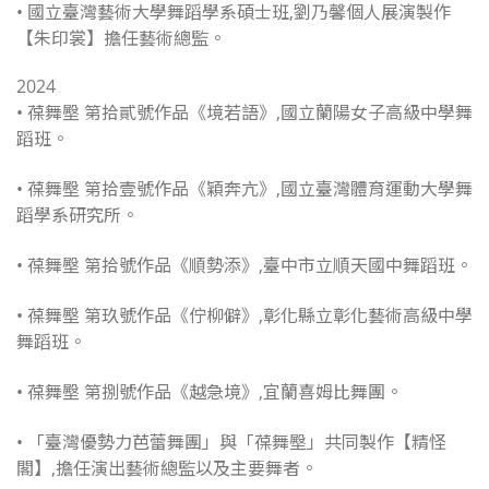
• 國立臺灣藝術大學舞蹈學系碩士班,劉乃馨個人展演製作
【朱印裳】擔任藝術總監。
2024
• 葆舞壂 第拾貳號作品《境若語》,國立蘭陽女子高級中學舞
蹈班。
• 葆舞壂 第拾壹號作品《穎奔亢》,國立臺灣體育運動大學舞
蹈學系研究所。
• 葆舞壂 第拾號作品《順勢添》,臺中市立順天國中舞蹈班。
• 葆舞壂 第玖號作品《佇柳僻》,彰化縣立彰化藝術高級中學
舞蹈班。
• 葆舞壂 第捌號作品《越急境》,宜蘭喜姆比舞團。
• 「臺灣優勢力芭蕾舞團」與「葆舞壂」共同製作【精怪
閣】,擔任演出藝術總監以及主要舞者。