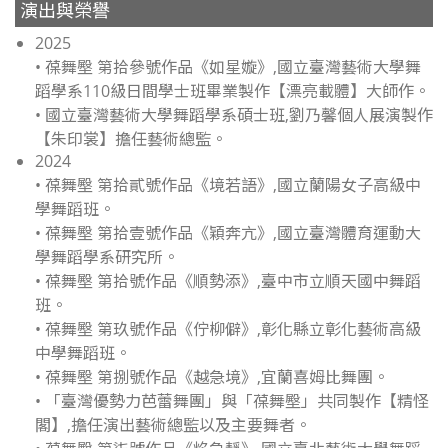
演出與榮譽
2025
• 葆舞壂 第拾參號作品《如星嫙》,國立臺灣藝術大學舞
蹈學系110級日間學士班畢業製作【漂亮載體】大師作。
• 國立臺灣藝術大學舞蹈學系碩士班,劉乃馨個人展演製作
【朱印裳】擔任藝術總監。
2024
• 葆舞壂 第拾貳號作品《境若語》,國立蘭陽女子高級中
學舞蹈班。
• 葆舞壂 第拾壹號作品《穎奔亢》,國立臺灣體育運動大
學舞蹈學系研究所。
• 葆舞壂 第拾號作品《順勢添》,臺中市立順天國中舞蹈
班。
• 葆舞壂 第玖號作品《佇柳僻》,彰化縣立彰化藝術高級
中學舞蹈班。
• 葆舞壂 第捌號作品《越急境》,宜蘭喜姆比舞團。
• 「臺灣優勢力芭蕾舞團」與「葆舞壂」共同製作【精怪
閣】,擔任演出藝術總監以及主要舞者。