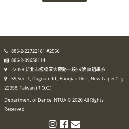
886-2-22722181 #2556
886-2-89658114
22058 新北市板橋區大觀路一段59號 舞蹈學系
59,Sec. 1, Daguan Rd., Banqiao Dist., New Taipei City
22058, Taiwan (R.O.C.)
Department of Dance, NTUA © 2020 All Rights
Reserved