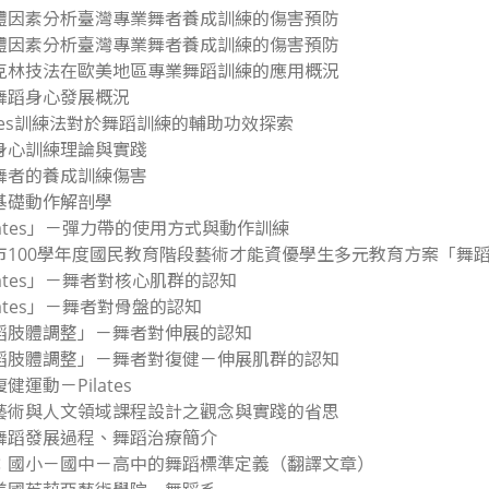
主體因素分析臺灣專業舞者養成訓練的傷害預防
客體因素分析臺灣專業舞者養成訓練的傷害預防
蘭克林技法在歐美地區專業舞蹈訓練的應用概況
灣舞蹈身心發展概況
ilates訓練法對於舞蹈訓練的輔助功效探索
蹈身心訓練理論與實踐
業舞者的養成訓練傷害
蹈基礎動作解剖學
ilates」－彈力帶的使用方式與動作訓練
北市100學年度國民教育階段藝術才能資優學生多元教育方案「
ilates」－舞者對核心肌群的認知
ilates」－舞者對骨盤的認知
舞蹈肢體調整」－舞者對伸展的認知
舞蹈肢體調整」－舞者對復健－伸展肌群的認知
健運動－Pilates
灣藝術與人文領域課程設計之觀念與實踐的省思
方舞蹈發展過程、舞蹈治療簡介
國：國小－國中－高中的舞蹈標準定義（翻譯文章）