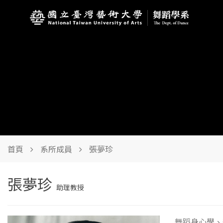
首頁
系所成員
張夢珍
張夢珍
助理教授
舞蹈身心學、