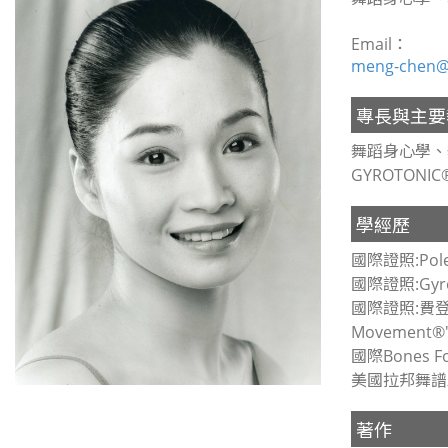
Email：
meng-chen@
專長與主要
舞蹈身心學、
GYROTONIC®
學經歷
國際證照:Pol
國際證照:Gyr
國際證照:費登奎斯
Movement®"
國際Bones 
美國拉邦舞譜
著作