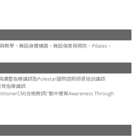
學、舞蹈身體構圖、舞蹈傷害與預防、Pilates、
o』動作教育與調整指導講師及Polestar國際證照師資培訓講師
動作教育指導講師
titionerCM)合格教師("動中覺察Awareness Through