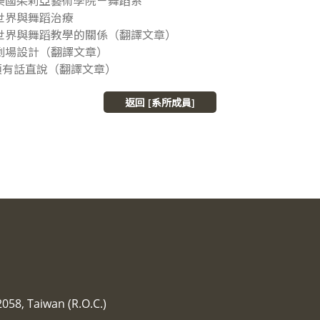
識美國茱莉亞藝術學院－舞蹈系
童世界與舞蹈治療
童世界與舞蹈教學的關係（翻譯文章）
蹈劇場設計（翻譯文章）
麻煩有話直說（翻譯文章）
返回 [系所成員]
2058, Taiwan (R.O.C.)