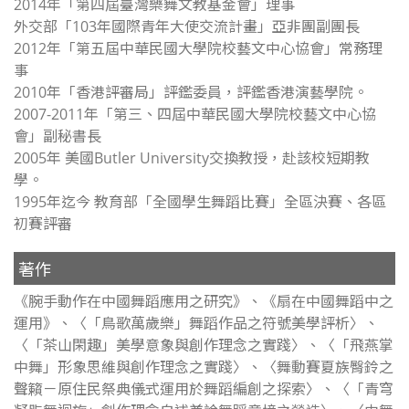
2014年「第四屆臺灣樂舞文教基金會」理事
外交部「103年國際青年大使交流計畫」亞非團副團長
2012年「第五屆中華民國大學院校藝文中心協會」常務理
事
2010年「香港評審局」評鑑委員，評鑑香港演藝學院。
2007-2011年「第三、四屆中華民國大學院校藝文中心協
會」副秘書長
2005年 美國Butler University交換教授，赴該校短期教
學。
1995年迄今 教育部「全國學生舞蹈比賽」全區決賽、各區
初賽評審
著作
《腕手動作在中國舞蹈應用之研究》、《扇在中國舞蹈中之
運用》、〈「鳥歌萬歲樂」舞蹈作品之符號美學評析〉、
〈「茶山閑趣」美學意象與創作理念之實踐〉、〈「飛燕掌
中舞」形象思維與創作理念之實踐〉、〈舞動賽夏族臀鈴之
聲籟－原住民祭典儀式運用於舞蹈編創之探索〉、〈「青穹