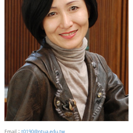
Email：
t0190@ntua.edu.tw