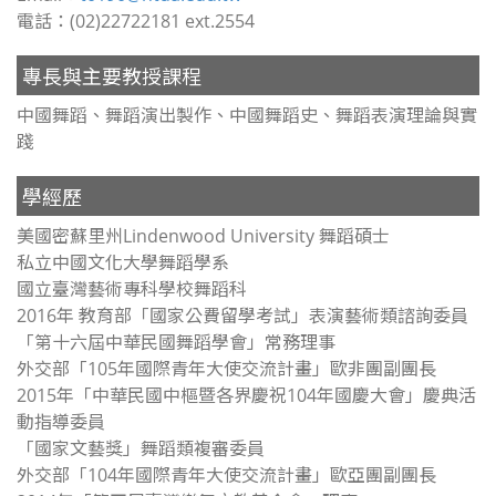
電話：(02)22722181 ext.2554
專長與主要教授課程
中國舞蹈、舞蹈演出製作、中國舞蹈史、舞蹈表演理論與實
踐
學經歷
美國密蘇里州Lindenwood University 舞蹈碩士
私立中國文化大學舞蹈學系
國立臺灣藝術專科學校舞蹈科
2016年 教育部「國家公費留學考試」表演藝術類諮詢委員
「第十六屆中華民國舞蹈學會」常務理事
外交部「105年國際青年大使交流計畫」歐非團副團長
2015年「中華民國中樞暨各界慶祝104年國慶大會」慶典活
動指導委員
「國家文藝獎」舞蹈類複審委員
外交部「104年國際青年大使交流計畫」歐亞團副團長