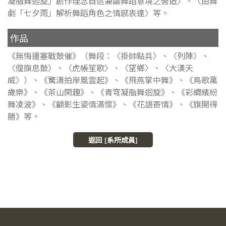
凝脂舞迴旋」創作理念自述兼論舞蹈意境之營造〉、〈由舞
劇「七夕雨」解析舞蹈角色之情感表達〉等。
作品
《無悔邊塞戰鼓催》（舞段：〈掛帥點兵〉、〈列陣〉、
〈偃旗息鼓〉、〈虎帳笙歌〉、〈望鄉〉、〈大漢天
威〉）、《驚濤拍岸風雲起》、《飛燕掌中舞》、《鳥歌萬
歲樂》、《茶山閑趣》、《青穹凝脂舞迴旋》、《彩綢繽紛
舞凌波》、《顧影生姿情滿懷》、《花語寄情》、《旗開得
勝》等。
返回 [系所成員]