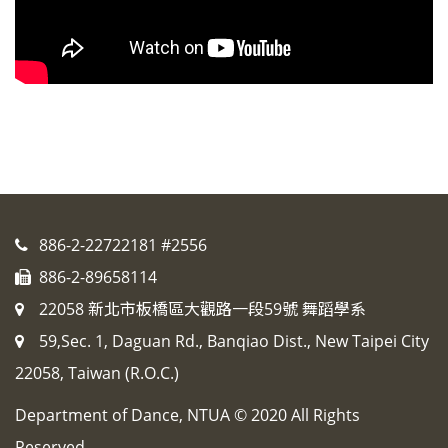
886-2-22722181 #2556
886-2-89658114
22058 新北市板橋區大觀路一段59號 舞蹈學系
59,Sec. 1, Daguan Rd., Banqiao Dist., New Taipei City
22058, Taiwan (R.O.C.)
Department of Dance, NTUA © 2020 All Rights
Reserved