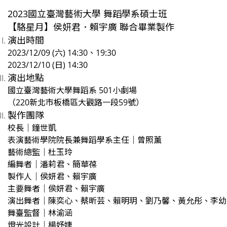
2023國立臺灣藝術大學 舞蹈學系碩士班
【駱星月】侯妍君．賴宇廣 聯合畢業製作
演出時間
2023/12/09 (六) 14:30、19:30
2023/12/10 (日) 14:30
演出地點
國立臺灣藝術大學舞蹈系 501小劇場
（220新北市板橋區大觀路一段59號）
製作團隊
校長｜鐘世凱
表演藝術學院院長兼舞蹈學系主任｜曾照薰
藝術總監｜杜玉玲
編舞者｜潘莉君、簡華葆
製作人｜侯妍君、賴宇廣
主要舞者｜侯妍君、賴宇廣
演出舞者｜陳奕心、蔡昕芸、賴明玥、劉乃馨、黃允彤、李幼
舞臺監督｜林渝涵
燈光設計｜楊妤婕