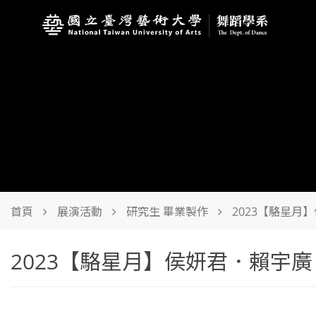
首頁
展演活動
研究生 畢業製作
2023【駱星月
2023【駱星月】侯妍君．賴宇廣