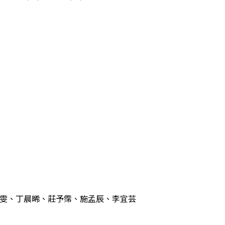
雯、丁晨晞、莊予霈、施孟辰、李宜芸