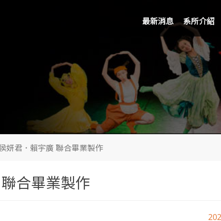
最新消息
系所介紹
】侯妍君．賴宇廣 聯合畢業製作
 聯合畢業製作
20