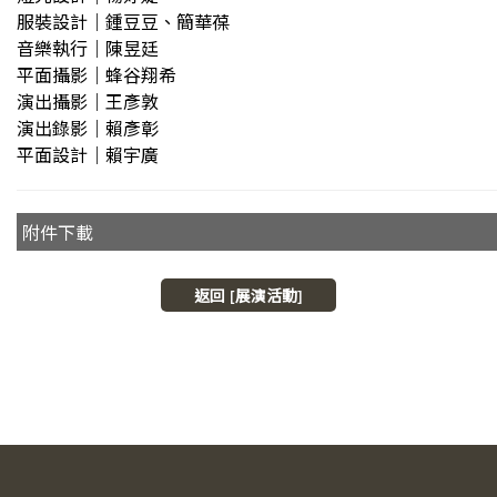
服裝設計｜鍾豆豆、簡華葆
音樂執行｜陳昱廷
平面攝影｜蜂谷翔希
演出攝影｜王彥敦
演出錄影｜賴彥彰
平面設計｜賴宇廣
附件下載
返回 [展演活動]