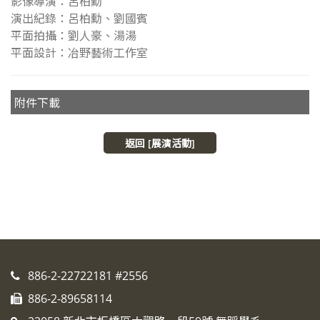
影像導演：呂柏勳
演出紀錄：呂柏勳、劉國賓
平面拍攝：劉人豪、湯湯
平面設計：冶野藝術工作室
附件下載
返回 [展演活動]
886-2-22722181 #2556
886-2-89658114