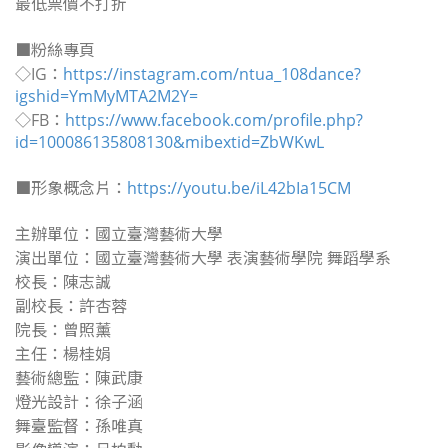
最低票價不打折
■粉絲專頁
◇IG：
https://instagram.com/ntua_108dance?
igshid=YmMyMTA2M2Y=
◇FB：
https://www.facebook.com/profile.php?
id=100086135808130&mibextid=ZbWKwL
■形象概念片：
https://youtu.be/iL42bIa15CM
主辦單位：國立臺灣藝術大學
演出單位：國立臺灣藝術大學 表演藝術學院 舞蹈學系
校長：陳志誠
副校長：許杏蓉
院長：曾照薰
主任：楊桂娟
藝術總監：陳武康
燈光設計：徐子涵
舞臺監督：孫唯真