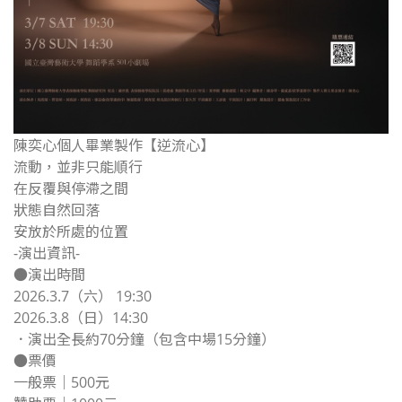
陳奕心個人畢業製作【逆流心】
流動，並非只能順行
在反覆與停滯之間
狀態自然回落
安放於所處的位置
-演出資訊-
●演出時間
2026.3.7（六） 19:30
2026.3.8（日）14:30
．演出全長約70分鐘（包含中場15分鐘）
●票價
一般票｜500元