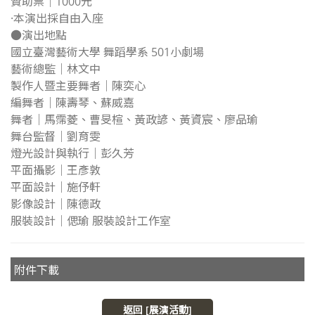
贊助票｜1000元
·本演出採自由入座
●演出地點
國立臺灣藝術大學 舞蹈學系 501小劇場
藝術總監｜林文中
製作人暨主要舞者｜陳奕心
編舞者｜陳壽琴、蘇威嘉
舞者｜馬霈菱、曹旻楦、黃政諺、黃資宸、廖品瑜
舞台監督｜劉育雯
燈光設計與執行｜彭久芳
平面攝影｜王彥敦
平面設計｜施伃軒
影像設計｜陳德政
服裝設計｜偲瑜 服裝設計工作室
附件下載
返回 [展演活動]