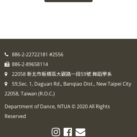
886-2-22722181 #2556
886-2-89658114
22058 新北市板橋區大觀路一段59號 舞蹈學系
59,Sec. 1, Daguan Rd., Banqiao Dist., New Taipei City
22058, Taiwan (R.O.C.)
Department of Dance, NTUA © 2020 All Rights
Reserved