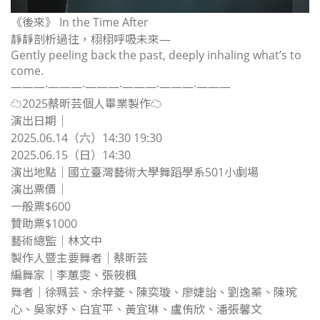
《後來》 In the Time After
靜靜剖析過往，栩栩呼吸未來—
Gently peeling back the past, deeply inhaling what’s to
come.
———·———·———·———·———·———
☁️2025蔡昕芸個人畢業製作☁️
演出日期｜
2025.06.14（六）14:30 19:30
2025.06.15（日）14:30
演出地點｜國立臺灣藝術大學舞蹈學系501小劇場
演出票價｜
一般票$600
贊助票$1000
藝術總監｜林文中
製作人暨主要舞者｜蔡昕芸
編舞家｜李蕙雯、張筱楓
舞者｜徐珮芸、余梓菱、陳奕璇、廖婕詒、劉逸蓁、陳琬
心、吳家妤、白宜平、黃宜琳、盧侑欣、潘張馨文