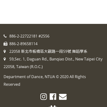
886-2-22722181 #2556
886-2-89658114
22058 新北市板橋區大觀路一段59號 舞蹈學系
59,Sec. 1, Daguan Rd., Banqiao Dist., New Taipei City
22058, Taiwan (R.O.C.)
Department of Dance, NTUA © 2020 All Rights
Reserved