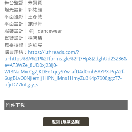
舞台監督｜朱賢賢
燈光設計｜郭祐維
平面攝影｜王彥敦
平面設計｜施伃軒
服裝設計｜ @jl_dancewear
聲響設計｜楊智璿
舞臺技術｜謝維宸
購票連結：
https://l.threads.com/?
u=https%3A%2F%2Fforms.gle%2FJ7Hp8JZdghUd2SZ36&
e=AT3WZe_8UD0xJ23IJ0-
Wt3NaIMxrCgZjKDEe1qcySYw_afD4d0mh5AYPX-PqA2f-
6ugBLvO0NJiemlj1HPN_lMns1HmyZu3K4p7908ggzT7-
bfjrDZ7IuLg-y_s
附件下載
返回 [展演活動]