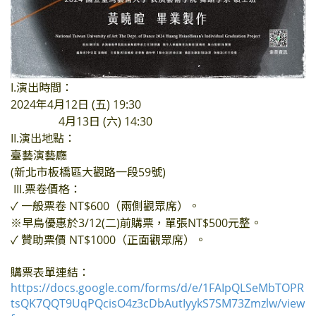
I.演出時間：
2024年4月12日 (五) 19:30
4月13日 (六) 14:30
II.演出地點：
臺藝演藝廳
(新北市板橋區大觀路一段59號)
III.
票卷價格：
✓ 一般票卷 NT$600（兩側觀眾席）。
※早鳥優惠於3/12(二)前購票，單張NT$500元整。
✓ 贊助票價 NT$1000（正面觀眾席）。
購票表單連結：
https://docs.google.com/forms/d/e/1FAIpQLSeMbTOPR
tsQK7QQT9UqPQcisO4z3cDbAutIyykS7SM73Zmzlw/view