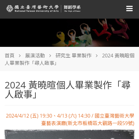
首頁
展演活動
研究生 畢業製作
2024 黃曉暄個
人畢業製作「尋人啟事」
2024 黃曉暄個人畢業製作「尋
人啟事」
2024/4/12 (五) 19:30、4/13 (六) 14:30 / 國立臺灣藝術大學
臺藝表演廳(新北市板橋區大觀路一段59號)