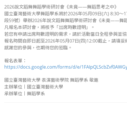
2026說文蹈舞舞蹈學術研討會《未竟——舞蹈思考之中》
​國立臺灣藝術大學舞蹈學系將於2026年05月09日(六) 8:3
段59號）舉辦2026年說文蹈舞舞蹈學術研討會《未竟——
凡報名本研討會，將核予「出席時數證明」。
若您有申請出席時數證明的需求，請於活動當日全程參與並協
​報名時間自即日起至2026年05月07日(四)12:00截止，
感謝您的參與，也期待您的蒞臨。
報名表單：
https://docs.google.com/forms/d/e/1FAIpQLScbZvf0A
國立臺灣藝術大學 表演藝術學院 舞蹈學系 敬邀
主辦單位丨國立臺灣藝術大學
承辦單位丨舞蹈學系