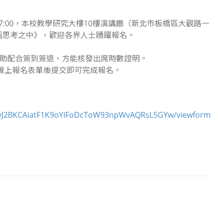
0～17:00，本校教學研究大樓10樓演講廳（新北市板橋區大觀路一
舞蹈思考之中》，歡迎各界人士踴躍報名。
助配合簽到簽退，方能核發出席時數證明。
請填妥線上報名表單後提交即可完成報名。
WGyJ2BKCAiatF1K9oYIFoDcToW93npWvAQRsL5GYw/viewform