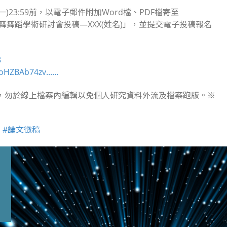
)23:59前，以電子郵件附加Word檔、PDF檔寄至
舞舞蹈學術研討會投稿—XXX(姓名)」，並提交電子投稿報名
8
oHZBAb74zv......
輯，勿於線上檔案內編輯以免個人研究資料外流及檔案跑版。※
中
#論文徵稿