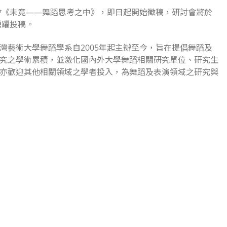
討會《未竟——舞蹈思考之中》，即日起開始徵稿，研討會將於
踴躍投稿。
灣藝術大學舞蹈學系自2005年起主辦至今，旨在提倡舞蹈及
究之學術累積，並激化國內外大學舞蹈相關研究單位、研究生
亦歡迎其他相關領域之學者投入，為舞蹈及表演領域之研究與