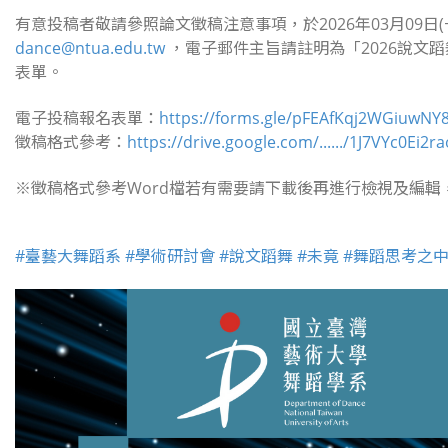
有意投稿者敬請參照論文徵稿注意事項，於2026年03月09日(一
dance@ntua.edu.tw
，電子郵件主旨請註明為「2026說文蹈
表單。
電子投稿報名表單：
https://forms.gle/pFEAfKqj2WGiuwNY
徵稿格式參考：
https://drive.google.com/....../1J7VYc0Ei2ra
※徵稿格式參考Word檔若有需要請下載後再進行檢視及編
#臺藝大舞蹈系
#學術研討會
#說文蹈舞
#未竟
#舞蹈思考之