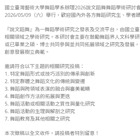
國立臺灣藝術大學舞蹈學系辦理2026說文蹈舞舞蹈學術研
2026/05/09（六）舉行，歡迎國內外各方舞蹈研究生、學者
『說文蹈舞』為一舞蹈學術研究之發表及交流平台，由國立臺
相關領域之學術研究。本研討會主要在鼓勵舞蹈界人文科學研
或已畢業之碩、博士共同參與並共同拓展領域之研究及發展，
創意發展樹立典範。
邀請符合以下主題的相關研究投稿：
1. 特定舞蹈形式或技巧派別的傳承與創新
2. 特定群體之舞蹈文化的傳統與變遷
3. 舞蹈與跨領域表演的融合與審美範疇
4. 舞蹈創作方法的拓展與更迭
5. 舞蹈活動或相關活動之質性與量化研究
6. 舞蹈活動的生理與解剖之研究
7. 舞蹈教育及其他相關之研究
本次徵稿以全文收件，請投稿者特別留意！