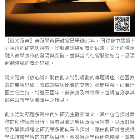
【說文蹈舞】舞蹈學術研討會已舉辦20年，研討會中透過不
同視角的研究與探索，從肢體訓練到舞蹈展演，文化的傳承
融入教學實作的發現與突破，並與當代社會脈動結合，呈現
超越傳統的舞蹈思維。
說文蹈舞《放心說》將由此次特別規劃的專題講座〈芭蕾教
育的雙軌思維：養成訓練與比賽的交集〉揭開序幕，由黃琤
圈主任主持，特邀王國年、薛美良及林惟華三位講者分享其
於芭蕾教學與賽事中之所見。
此次活動甄選多篇校內外研究生發表論文，其中包含探討舞
作的創作理念分析、舞者身體之應用及表現特質，以及對舞
蹈教學與課程之研究等多面向深入探討，藉由此研討會提供
學生持續學習的方向與目標，激發舞蹈學術研究能量，並累