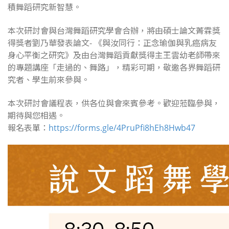
積舞蹈研究新智慧。
本次研討會與台灣舞蹈研究學會合辦，將由碩士論文菁霖獎
得獎者劉乃華發表論文- 《與汝同行：正念瑜伽與乳癌病友
身心平衡之研究》及由台灣舞蹈貢獻獎得主王雲幼老師帶來
的專題講座「走過的、舞路」，精彩可期，敬邀各界舞蹈研
究者、學生前來參與。
本次研討會議程表，供各位與會來賓參考。歡迎蒞臨參與，
期待與您相遇。
報名表單：
https://forms.gle/4PruPfi8hEh8Hwb47