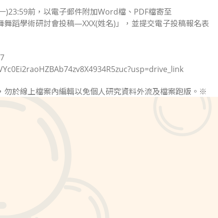
)23:59前，以電子郵件附加Word檔、PDF檔寄至
說文蹈舞舞蹈學術研討會投稿—XXX(姓名)」，並提交電子投稿報名表
7
Yc0Ei2raoHZBAb74zv8X4934R5zuc?usp=drive_link
輯，勿於線上檔案內編輯以免個人研究資料外流及檔案跑版。※