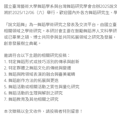
國立臺灣藝術大學舞蹈學系與台灣舞蹈研究學會合辦2025
將於2025/12/06（六）舉行，歡迎國內外各方舞蹈研究生
『說文蹈舞』為一舞蹈學術研究之發表及交流平台，由國立臺
相關領域之學術研究。本研討會主要在鼓勵舞蹈界人文科學研
或已畢業之碩、博士共同參與並共同拓展領域之研究及發展，
創意發展樹立典範。
邀請符合以下主題的相關研究投稿：
1. 特定舞蹈形式或技巧派別的傳承與創新
2. 特定群體之舞蹈文化的傳統與變遷
3. 舞蹈與跨領域表演的融合與審美範疇
4. 舞蹈創作方法的拓展與更迭
5. 舞蹈活動或相關活動之質性與量化研究
6. 舞蹈活動的生理與解剖之研究
7. 舞蹈教育及其他相關之研究
本次徵稿以全文收件，請投稿者特別留意！