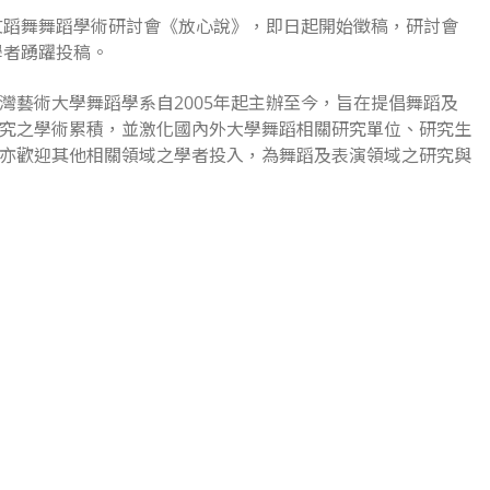
說文蹈舞舞蹈學術研討會《放心說》，即日起開始徵稿，研討會
、學者踴躍投稿。
灣藝術大學舞蹈學系自2005年起主辦至今，旨在提倡舞蹈及
究之學術累積，並激化國內外大學舞蹈相關研究單位、研究生
亦歡迎其他相關領域之學者投入，為舞蹈及表演領域之研究與