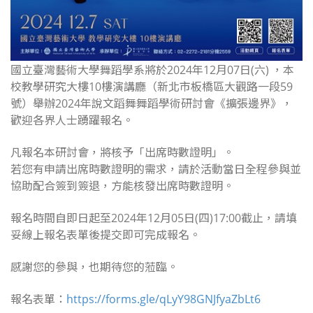
國立臺灣藝術大學舞蹈學系將於2024年12月07日(六) ，本
校教學研究大樓10樓演講廳（新北市板橋區大觀路一段59
號）舉辦2024年說文蹈舞舞蹈學術研討會《擴張邊界》，
歡迎各界人士踴躍報名。
凡報名本研討會，將核予「出席時數證明」。
若您有申請出席時數證明的需求，請於活動當日全程參與並
協助配合簽到簽退，方能核發出席時數證明。
​報名時間自即日起至2024年12月05日(四)17:00截止，請填
妥線上報名表單後提交即可完成報名。
感謝您的參與，也期待您的蒞臨。
報名表單：
https://forms.gle/qLyY98GNJfyaZbLt6