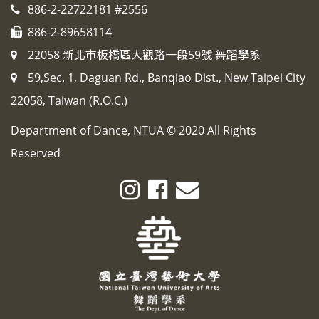
886-2-22722181 #2556
886-2-89658114
22058 新北市板橋區大觀路一段59號 舞蹈學系
59,Sec. 1, Daguan Rd., Banqiao Dist., New Taipei City
22058, Taiwan (R.O.C.)
Department of Dance, NTUA © 2020 All Rights
Reserved