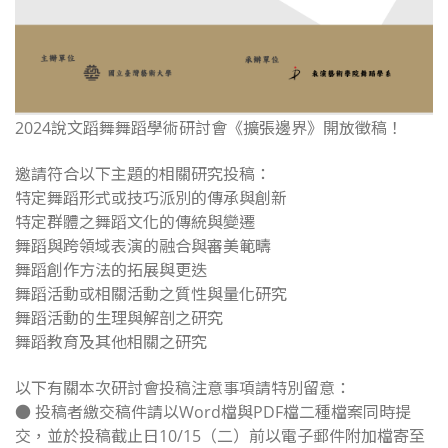
2024說文蹈舞舞蹈學術研討會
《擴張邊界》開放徵稿！
邀請符合以下主題的相關研究投稿：
特定舞蹈形式或技巧派別的傳承與創新
特定群體之舞蹈文化的傳統與變遷
舞蹈與跨領域表演的融合與審美範疇
舞蹈創作方法的拓展與更迭
舞蹈活動或相關活動之質性與量化研究
舞蹈活動的生理與解剖之研究
舞蹈教育及其他相關之研究
以下有關本次研討會投稿注意事項請特別留意：
● 投稿者繳交稿件請以Word檔與PDF檔二種檔案同時提
交，並於投稿截止日10/15（二）前以
電子郵件
附加檔寄至