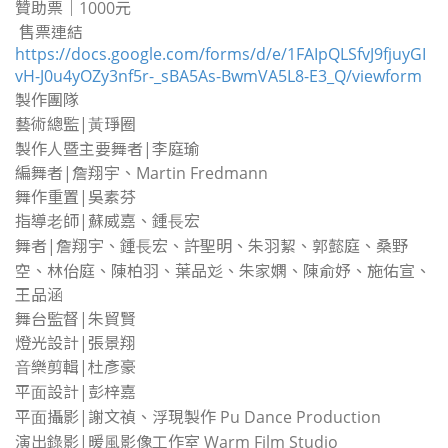
贊助票｜1000元
售票連結
https://docs.google.com/forms/d/e/1FAIpQLSfvJ9fjuyGI
vH-J0u4yOZy3nf5r-_sBA5As-BwmVA5L8-E3_Q/viewform
製作團隊
藝術總監|⿈琤圈
製作⼈暨主要舞者|李庭瑜
編舞者|詹翔宇、Martin Fredmann
舞作重置|吳素芬
指導⽼師|蘇威嘉、鍾⻑宏
舞者|詹翔宇、鍾⻑宏、許聖明、朱羽絜、郭懿庭、桑野
空、林佁庭、陳柏羽、葉品彣、朱家嫻、陳俞妤、施佑宣、
王品涵
舞台監督|朱貿賢
燈光設計|張景翔
⾳樂剪輯|杜彥豪
平⾯設計|彭梓嘉
平⾯攝影|謝⽂禎、浮現製作 Pu Dance Production
演出錄影|暖⾵影像⼯作室 Warm Film Studio