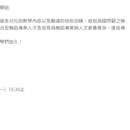
開始
過多元化的教學內容以及嚴謹的技術訓練，造就具國際觀之舞
合型舞蹈專業人才及培育具舞蹈專業與人文素養菁英，達成專
學們加入！
一）16:30止