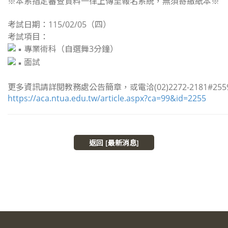
※本系指定審查資料一律上傳至報名系統，無須寄繳紙本※
考試日期：115/02/05（四）
考試項目：
專業術科（自選舞3分鐘）
面試
更多資訊請詳閱教務處公告簡章，或電洽(02)2272-2181#255
https://aca.ntua.edu.tw/article.aspx?ca=99&id=2255
返回 [最新消息]